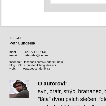
Kontakt
:
Petr Čunderlík
mobil:
+420 721 927 146
e-mail:
peterudes@centrum.cz
facebook:
facebook.com/CunderlikPhoto
blog iDNES:
cunderlik.blog.idnes.cz
web:
www.petrcunderlik.cz
O autorovi
:
syn, bratr, strýc, bratranec
"táta" dvou psích slečen, fot