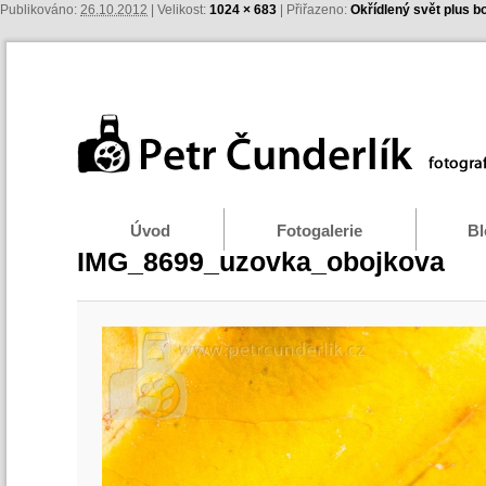
Publikováno:
26.10.2012
| Velikost:
1024 × 683
| Přiřazeno:
Okřídlený svět plus 
Úvod
Fotogalerie
Bl
IMG_8699_uzovka_obojkova