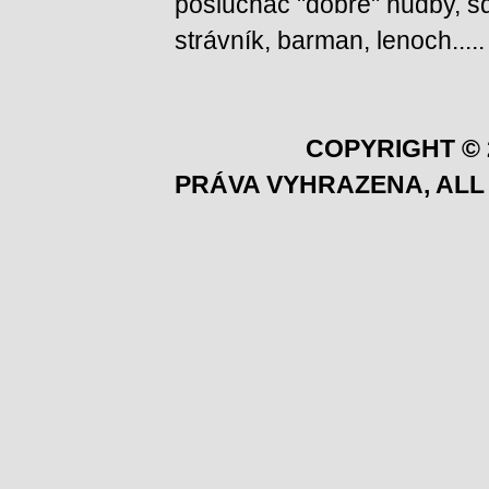
posluchač "dobré" hudby, squ
strávník, barman, lenoch.....
COPYRIGHT © 
PRÁVA VYHRAZENA, ALL