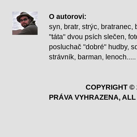
O autorovi
:
syn, bratr, strýc, bratranec
"táta" dvou psích slečen, fot
posluchač "dobré" hudby, squ
strávník, barman, lenoch.....
COPYRIGHT © 
PRÁVA VYHRAZENA, ALL