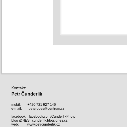
Kontakt
:
Petr Čunderlík
mobil:
+420 721 927 146
e-mail:
peterudes@centrum.cz
facebook:
facebook.com/CunderlikPhoto
blog iDNES:
cunderlik.blog.idnes.cz
web:
www.petrcunderlik.cz