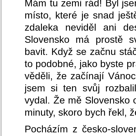
Mám tu zemi rád! Byl jse
místo, které je snad ješ
zdaleka neviděl ani de
Slovensko má prostě sv
bavit. Když se začnu stá
to podobné, jako byste pr
věděli, že začínají Vánoc
jsem si ten svůj rozbal
vydal. Že mě Slovensko o
minuty, skoro bych řekl, 
Pocházím z česko-slove