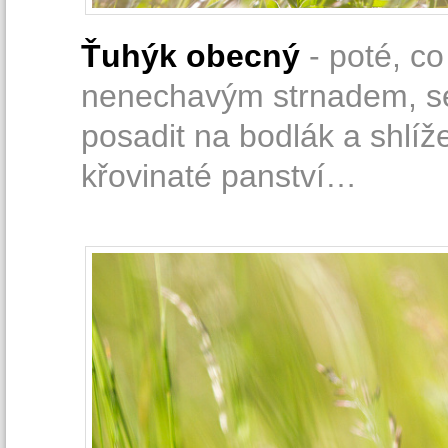
Ťuhýk obecný
- poté, c
nenechavým strnadem, se
posadit na bodlák a shlíž
křovinaté panství…