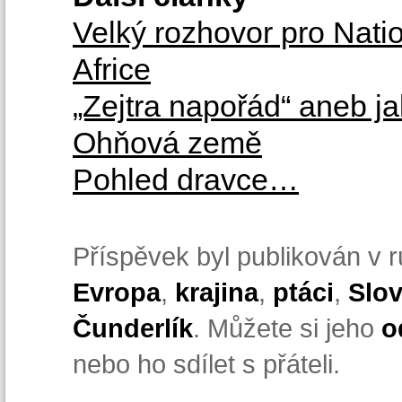
Velký rozhovor pro Nati
Africe
„Zejtra napořád“ aneb ja
Ohňová země
Pohled dravce…
Příspěvek byl publikován v 
Evropa
,
krajina
,
ptáci
,
Slo
Čunderlík
. Můžete si jeho
o
nebo ho sdílet s přáteli.