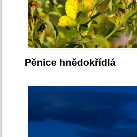
Pěnice hnědokřídlá