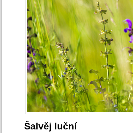
Šalvěj luční