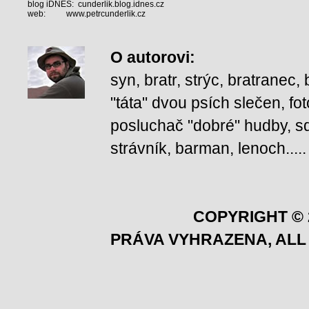
blog iDNES:
cunderlik.blog.idnes.cz
web:
www.petrcunderlik.cz
O autorovi
:
syn, bratr, strýc, bratranec
"táta" dvou psích slečen, fot
posluchač "dobré" hudby, squ
strávník, barman, lenoch.....
COPYRIGHT © 
PRÁVA VYHRAZENA, ALL