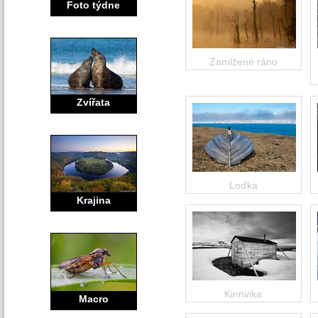
Foto týdne
Zamlžené ráno
Zvířata
Loďka
Krajina
Kinnvika
Macro