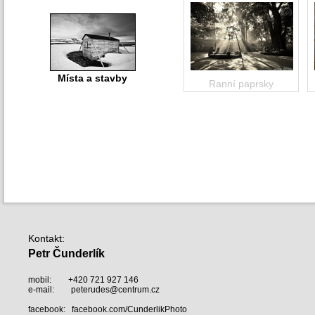
Místa a stavby
Ranní paprsky
Kontakt
:
Petr Čunderlík
mobil:
+420 721 927 146
e-mail:
peterudes@centrum.cz
facebook:
facebook.com/CunderlikPhoto