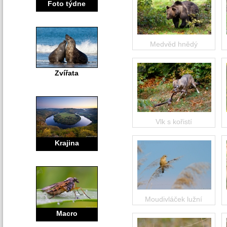
Foto týdne
Medvěd hnědý
Zvířata
Vlk s kořistí
Krajina
Moudivláček lužní
Macro