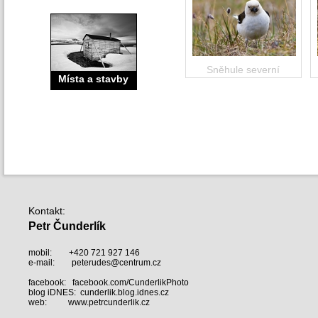
Sněhule severní
Místa a stavby
Kontakt
:
Petr Čunderlík
mobil:
+420 721 927 146
e-mail:
peterudes@centrum.cz
facebook:
facebook.com/CunderlikPhoto
blog iDNES:
cunderlik.blog.idnes.cz
web:
www.petrcunderlik.cz