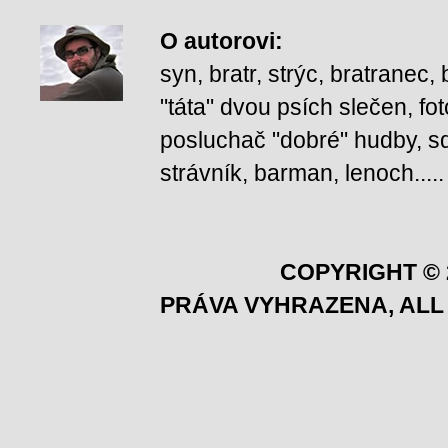
O autorovi
:
syn, bratr, strýc, bratranec
"táta" dvou psích slečen, fot
posluchač "dobré" hudby, squ
strávník, barman, lenoch.....
COPYRIGHT © 
PRÁVA VYHRAZENA, ALL