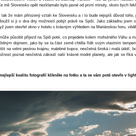
Že mě Slovensko opět nezklamalo bylo jasné od první minuty, skoro bych řekl
tak že mám přirozený vztah ke Slovensku a i to bude nejspíš důvod toho, pr
dloužil si ji o dva dny možností pobýt právě na Spiši. Jako základnu jsem s
dyž jsem otevřel okno v hotelu s krásným výhledem na Mariánskou horu, vědě
ak může působit příjezd na Spiš poté, co projedete kolem mohutného Váhu a m
klidným dojmem, jako by se ta část země chtěla řídit svým vlastním tempe
šit na velmi pestrou krajinu, malebné kopce, nesčetná široká i malá údolí, bo
nost poznat nesčetná zákoutí naší krásné modré planety, ale jak se říká v
nejlepší kvalitu fotografií klikněte na fotku a ta se vám poté otevře v lig