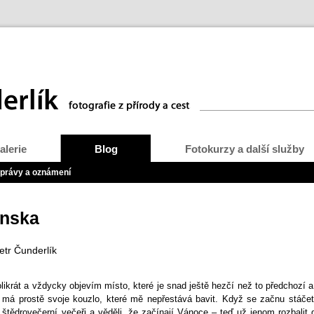
alerie
Blog
Fotokurzy a další služby
právy a oznámení
enska
etr Čunderlík
ikrát a vždycky objevím místo, které je snad ještě hezčí než to předchozí a
o má prostě svoje kouzlo, které mě nepřestává bavit. Když se začnu stáče
štědrovečerní večeři a věděli, že začínají Vánoce – teď už jenom rozbalit 