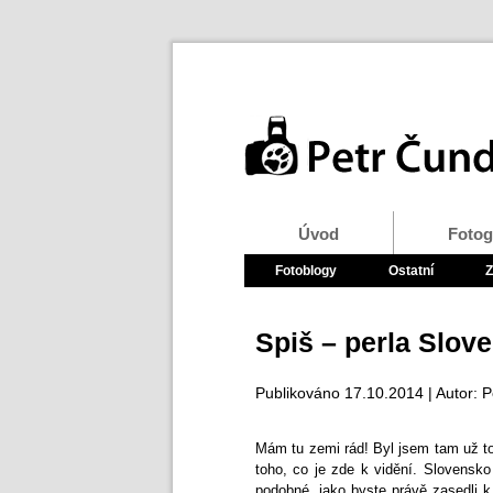
Úvod
Fotog
Fotoblogy
Ostatní
Z
Spiš – perla Slov
Publikováno
17.10.2014
| Autor:
P
Mám tu zemi rád! Byl jsem tam už tol
toho, co je zde k vidění. Slovensk
podobné, jako byste právě zasedli k 