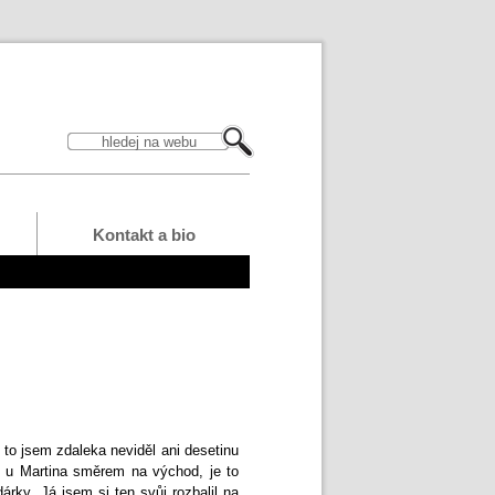
Kontakt a bio
 to jsem zdaleka neviděl ani desetinu
t u Martina směrem na východ, je to
dárky.
Já jsem si ten svůj rozbalil na