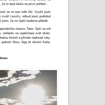
, že to byla láska na první pohled…
oč se mi tam tolik líbí. Využil jsem
i zvolil Levoču, odkud jsem podnikal
l jsem, že se Spiší budeme přátelé.
ajestátního masivu Tater. Spiš na mě
m, nehledíc na uspěchaný svět okolo.
hatou historii a přírodu nadosah ruky.
 jednom filmu: Alpy tě ohromí Karle,
htboxu