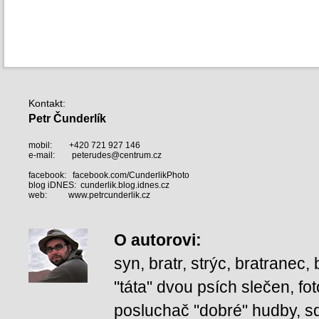
Kontakt
:
Petr Čunderlík
mobil:
+420 721 927 146
e-mail:
peterudes@centrum.cz
facebook:
facebook.com/CunderlikPhoto
blog iDNES:
cunderlik.blog.idnes.cz
web:
www.petrcunderlik.cz
O autorovi
:
syn, bratr, strýc, bratranec
"táta" dvou psích slečen, fot
posluchač "dobré" hudby, squ