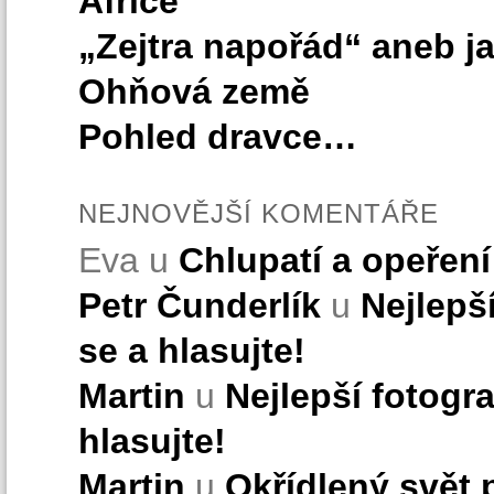
Africe
„Zejtra napořád“ aneb ja
Ohňová země
Pohled dravce…
NEJNOVĚJŠÍ KOMENTÁŘE
Eva u
Chlupatí a opeřen
Petr Čunderlík
u
Nejlepší
se a hlasujte!
Martin
u
Nejlepší fotogra
hlasujte!
Martin
u
Okřídlený svět