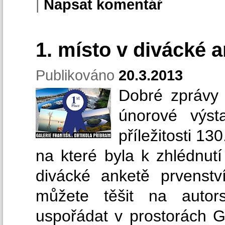
|
Napsat komentář
1. místo v divácké 
Publikováno
20.3.2013
Dobré zprávy 
únorové výst
příležitosti 13
na které byla k zhlédnutí 
divácké anketě prvenstv
můžete těšit na autor
uspořádat v prostorách Ga