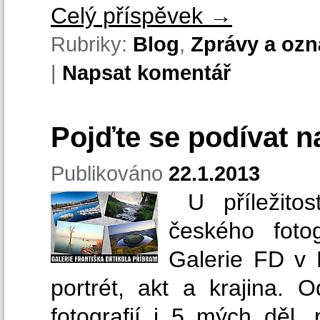
Celý příspěvek
→
Rubriky:
Blog
,
Zprávy a oz
|
Napsat komentář
Pojďte se podívat na
Publikováno
22.1.2013
U příležitos
českého foto
Galerie FD v P
portrét, akt a krajina. 
fotografií i 5 mých děl