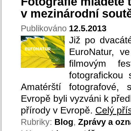
Fotografie mláděte 
v mezinárodní soutě
Publikováno
12.5.2013
Již po dvacát
EuroNatur, v
filmovým fes
fotografickou
Amatérští fotografové, 
Evropě byli vyzváni k před
přírody v Evropě.
Celý př
Rubriky:
Blog
,
Zprávy a oz